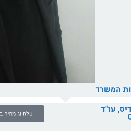
ות המשרד​
יס, עו"ד
לחיוג מהיר בנ
ב- 072-