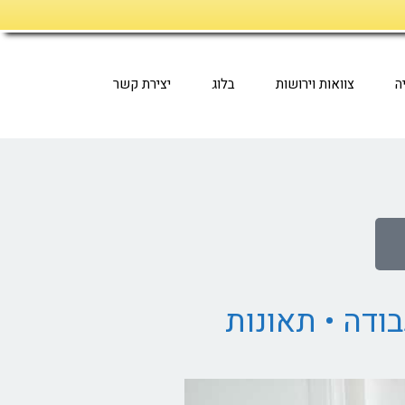
ה
צוואות וירושות
בלוג
יצירת קשר
בודה • תאונות