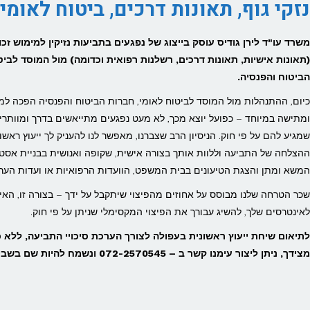
נזקי גוף, תאונות דרכים, ביטוח לאומי
משרד עו"ד לירן גודיס עוסק בייצוג של נפגעים בתביעות נזיקין למימוש זכו
(תאונות אישיות, תאונות דרכים, רשלנות רפואית וכדומה) מול המוסד לביט
הביטוח והפנסיה.
כיום, ההתנהלות מול המוסד לביטוח לאומי, חברות הביטוח והפנסיה הפכה למ
ומתישה במיוחד – כפועל יוצא מכך, לא מעט נפגעים מתייאשים בדרך ומוותרי
שמגיע להם על פי חוק. הניסיון הרב שצברנו, מאפשר לנו להעניק לך ייעוץ ראשונ
ההצלחה של התביעה וללוות אותך בצורה אישית, שקופה ואנושית בבניית אסטר
המשא ומתן והצגת הטיעונים בבית המשפט, הוועדות הרפואיות או ועדות הער
שכר הטרחה שלנו מבוסס על אחוזים מהפיצוי שיתקבל על ידך – בצורה זו, האי
לאינטרסים שלך, להשיג עבורך את הפיצוי המקסימלי שניתן על פי חוק.
לתיאום שיחת ייעוץ ראשונית בעפולה לצורך הערכת סיכויי התביעה, ללא 
מצידך, ניתן ליצור עימנו קשר ב – 072-2570545 ונשמח להיות שם בשבילך!