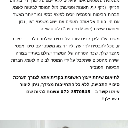
משמעית שנפגעים אשר פועלים ללא ייצוג של עורך דין בתחום
הנזיקין (נזקי גוף, תאונות ופציעות) מול המוסד לביטוח לאומי,
חברות הביטוח והפנסיה זוכים לפיצוי כספי נמוך יותר מאשר
אם היו פונים אל אותם הגופים עם ייצוג משפטי ראוי, נכון
ומותאם אישית (Custom Made) לסיטואציה.
משרד עו"ד לירן גודיס עובד על בסיס הצלחה בלבד – בצורה
זו, נוכל להבטיח לך ייעוץ, ליווי וייצוג משפטי עם סיכון אפסי
מהצד שלך. שכר הטרחה של המשרד ישולם בעתיד בצורה
ישירה מהסכום שיתקבל על ידי המוסד לביטוח לאומי, חברות
הביטוח והפנסיה.
לתיאום שיחת ייעוץ ראשונית בקרית אתא לצורך הערכת
סיכויי התביעה, ללא כל התחייבות מצידך, ניתן ליצור
עימנו קשר ב – 072-2570545 ונשמח להיות שם
בשבילך!