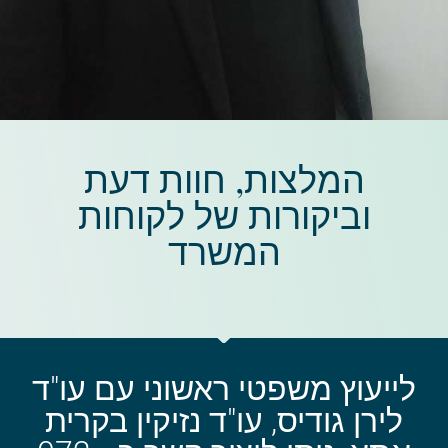
המלצות, חוות דעת
וביקורות של לקוחות
המשרד​
לייעוץ משפטי ראשוני עם עו"ד
לירן גודיס, עו"ד נזיקין בקרית