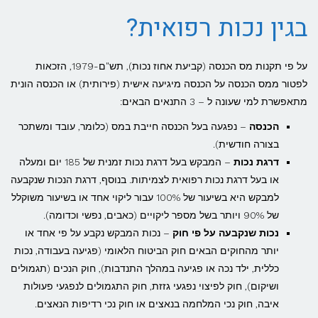
בגין נכות רפואית?
על פי תקנות מס הכנסה (קביעת אחוז נכות), תש"ם-1979, הזכאות
לפטור ממס הכנסה על הכנסה מיגיעה אישית (פירותית) או הכנסה הונית
מתאפשרת למי שעונה ל – 3 התנאים הבאים:
הכנסה
– נפגעה בעל הכנסה חייבת במס (כלומר, עובד ומשתכר
בצורה חודשית).
דרגת נכות
– המבקש בעל דרגת נכות זמנית של 185 יום ומעלה
או בעל דרגת נכות רפואית לצמיתות. בנוסף, דרגת הנכות שנקבעה
למבקש היא בשיעור של 100% עבור ליקוי אחד או בשיעור משוקלל
של 90% ויותר בשל מספר ליקויים (כאבים, נפשי וכדומה).
נכות שנקבעה על פי חוק
– נכות המבקש נקבע על פי אחד או
יותר מהחוקים הבאים חוק הביטוח הלאומי (פגיעה בעבודה, נכות
כללית, ילד נכה או פגיעה במהלך התנדבות), חוק הנכים (תגמולים
ושיקום), חוק לפיצוי נפגעי גזזת, חוק התגמולים לנפגעי פעולות
איבה, חוק נכי המלחמה בנאצים או חוק נכי רדיפות הנאצים.