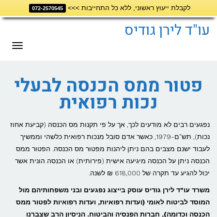
לקבלת ייעוץ ראשוני, ללא כל התחייבות >>>
072-2570545
דילוג
לתוכן
עו"ד לירן גודיס
תפריט
פטור ממס הכנסה לבעלי
נכות רפואית
נפגעים רבים לא מודעים לכך, אך על פי תקנות מס הכנסה (קביעת אחוז
נכות), תש"ם-1979, כאשר אדם סובל מנכות רפואית כלשהי וממשיך
לעבוד ישנם מצבים בהם ניתן ליהנות מפטור מס הכנסה. הפטור ממס
הכנסה ניתן על הכנסה מיגיעה אישית (פירותית) או הכנסה הונית אשר
יכול להגיע עד תקרה של 618,000 ₪ לשנה.
משרד עו"ד לירן גודיס עוסק בייצוג נפגעים ובני משפחותיהם מול
המוסד לביטוח לאומי (ועדות רפואיות, ועדות רפואיות לפטור ממס
הכנסה וכדומה), חברות הפנסיה והביטוח. הניסיון הרב שצברנו