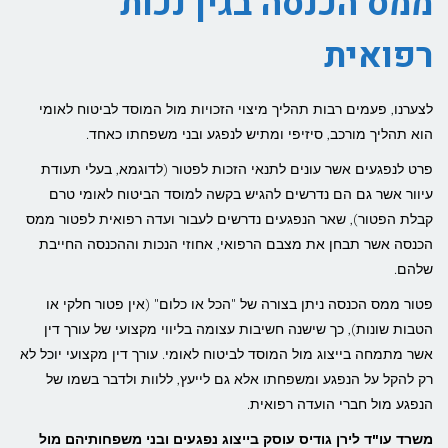
ממס הכנסה בגין נכות
רפואית
לצערנו, פעמים רבות תהליך מיצוי הזכויות מול המוסד לביטוח לאומי
הוא תהליך מורכב, סיזיפי ומתיש לנפגע ובני משפחתו כאחד.
פרט לנפגעים אשר עונים לתנאי הזכות לפטור (לדוגמא, בעלי תעודת
עיוור אשר גם הם נדרשים להגיש בקשה למוסד הביטוח לאומי טרם
קבלת הפטור), שאר הנפגעים נדרשים לעבור ועדה רפואית לפטור ממס
הכנסה אשר תבחן את מצבם הרפואי, אחוזי הנכות וההכנסה החייבת
שלהם.
פטור ממס הכנסה ניתן בצורה של "הכל או כלום" (אין פטור חלקי או
הטבות שונות), כך שישנה חשיבות עצומה בליווי מקצועי של עורך דין
אשר מתמחה בייצוג מול המוסד לביטוח לאומי. עורך דין מקצועי יוכל לא
רק להקל על הנפגע ומשפחתו אלא גם לייעץ, ללוות ולדבר בשמו של
הנפגע מול חברי הועדה רפואית.
משרד עו"ד לירן גודיס עוסק בייצוג נפגעים ובני משפחותיהם מול