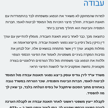
עבודה
למרות שהמחוקק לא משאיר את הנפגע ומשפחתו לבד בהתמודדות עם
תאונת העבודה, תהליך מיצוי הזכויות מול המוסד לביטוח לאומי, חברות
הפנסיה והביטוח הוא תהליך מורכב ביותר.
כתוצאה מכך, כבר לאחר ביצוע תאונת העבודה, מומלץ להתייעץ עם עורך
דין נזיקין בעל ניסיון בייצוג נפגעי תאונות עבודה, מיקרוטראומה או
מחלות מקצוע. עורך דין אשר מתמחה בנושאים אלה, יוכל לבחון את
נסיבות המקרה בעיניים משפטיות, לאמוד את הפיצוי הכספי הצפוי
וללוות את הנפגע ובני משפחתו מול כלל הגורמים הרלוונטיים בצורה
מקצועית, נחושה ואפקטיבית עד להשגת הפיצוי הראוי.
משרד עו"ד לירן גודיס עוסק בייצוג נפגעי תאונות עבודה מול המוסד
לביטוח לאומי, חברות הביטוח והפנסיה. שכר הטרחה במשרד נגבה
באחוזים מתוך הסכום שיתקבל על בסיס הצלחה בלבד, כך שאין לך
מה להפסיד.
לקבלת ייעוץ משפטי ראשוני לאחר תאונת עבודה או לקבלת הערכה
לגובה הפיצוי הכספי שמגיע לך, ניתן ליצור עימנו קשר ב – 072-