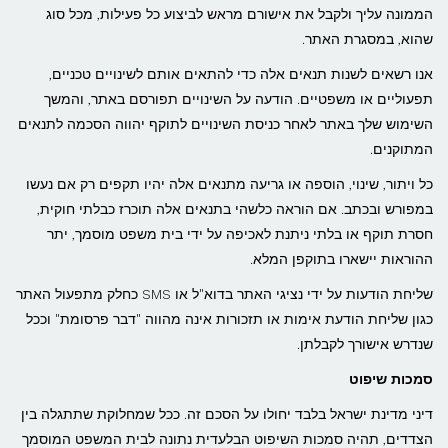
הממונה עליך ולקבל את אישורם מראש לביצוע כל פעילות, מכל סוג
שהוא, במסגרת האתר.
אנו רשאים לשנות תנאים אלה כדי להתאים אותם לשינויים טכניים,
תפעוליים או משפטיים. הודעה על השינויים תפורסם באתר, והמשך
השימוש שלך באתר לאחר כניסת השינויים לתוקף יהווה הסכמה לתנאים
המתוקנים.
כל ויתור, שינוי, הוספה או גריעה מתנאים אלה יהיו תקפים רק אם נעשו
במפורש ובכתב. אם הוראה כלשהי בתנאים אלה תוכרז כבלתי חוקית,
חסרת תוקף או בלתי ניתנת לאכיפה על ידי בית משפט מוסמך, יתר
ההוראות יישארו בתוקפן המלא.
שליחת הודעות על ידי נציגי האתר בדוא"ל או SMS כחלק מתפעול האתר
כגון שליחת הודעת אימות או תזכורות אינה מהווה "דבר פרסומת" וככל
שנדרש אישורך לקבלתן.
סמכות שיפוט
דיני מדינת ישראל בלבד יחולו על הסכם זה. ככל שמחלוקת שתתגלה בין
הצדדים, תהיה סמכות השיפוט הבלעדית נתונה לבית המשפט המוסמך