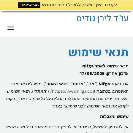
לקבלת ייעוץ ראשוני, ללא כל התחייבות >>>
072-2570545
דילוג
לתוכן
עו"ד לירן גודיס
תפריט
תנאי שימוש
תנאי שימוש לאתר Nifga
עדכון אחרון: 17/08/2025
אנו, באתר
Nifga
("
אנו
", "
אנחנו
", "
נציגי האתר
"), מפעילים את אתר
האינטרנט בכתובת https://www.nifga.co.il/ ("
האתר
"). תנאי השימוש
הללו מגדירים את התנאים וההגבלות החלים על כל שימוש באתר, הקפד
לקרוא את תנאי השימוש לפני שימושך באתר.
שימוש ומגבלות
אין להעתיק, להשאיל, לפרסם, או להפיץ תכנים מהאתר בכל צורה שהיא.