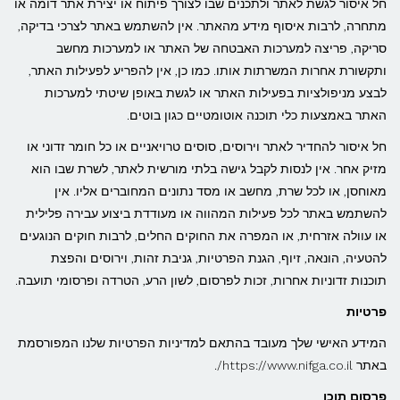
חל איסור לגשת לאתר ולתכנים שבו לצורך פיתוח או יצירת אתר דומה או
מתחרה, לרבות איסוף מידע מהאתר. אין להשתמש באתר לצרכי בדיקה,
סריקה, פריצה למערכות האבטחה של האתר או למערכות מחשב
ותקשורת אחרות המשרתות אותו. כמו כן, אין להפריע לפעילות האתר,
לבצע מניפולציות בפעילות האתר או לגשת באופן שיטתי למערכות
האתר באמצעות כלי תוכנה אוטומטיים כגון בוטים.
חל איסור להחדיר לאתר וירוסים, סוסים טרויאניים או כל חומר זדוני או
מזיק אחר. אין לנסות לקבל גישה בלתי מורשית לאתר, לשרת שבו הוא
מאוחסן, או לכל שרת, מחשב או מסד נתונים המחוברים אליו. אין
להשתמש באתר לכל פעילות המהווה או מעודדת ביצוע עבירה פלילית
או עוולה אזרחית, או המפרה את החוקים החלים, לרבות חוקים הנוגעים
להטעיה, הונאה, זיוף, הגנת הפרטיות, גניבת זהות, וירוסים והפצת
תוכנות זדוניות אחרות, זכות לפרסום, לשון הרע, הטרדה ופרסומי תועבה.
פרטיות
המידע האישי שלך מעובד בהתאם למדיניות הפרטיות שלנו המפורסמת
באתר https://www.nifga.co.il/.
פרסום תוכן