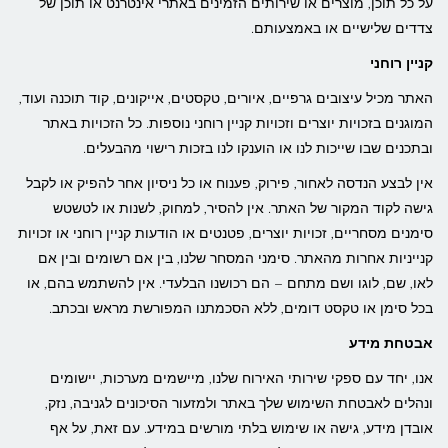
על כל תוכן, מוצרים או שירותים הזמינים באתרי אינטרנט או תוכן של
צדדים שלישיים או באמצעותם.
קניין רוחני
האתר מכיל עיצובים גרפיים, איורים, טקסטים, אייקונים, קוד תוכנה ועוד,
המוגנים בזכויות יוצרים וזכויות קניין רוחני נוספות. כל הזכויות באתר
ובתכנים שבו שייכות לנו או הוענקו לנו בזכות רישוי מהבעלים.
אין לבצע הנדסה לאחור, פירוק, פענוח או כל ניסיון אחר להפיק או לקבל
גישה לקוד המקור של האתר. אין להסיר, למחוק, לשנות או לטשטש
סימנים מסחריים, זכויות יוצרים, פטנטים או הודעות קניין רוחני או זכויות
קנייניות אחרות מהאתר. סימני המסחר שלנו, בין אם רשומים ובין אם
לאו, שם, לוגו ושם מתחם – הם רכושנו הבלעדי. אין להשתמש בהם, או
בכל סימן או טקסט דומים, ללא הסכמתנו המפורשת מראש ובכתב.
אבטחת מידע
אנו, יחד עם ספקי שירותי האירוח שלנו, מיישמים מערכות, יישומים
ונהלים לאבטחת השימוש שלך באתר ולמזעור הסיכונים לגניבה, נזק,
אובדן מידע, גישה או שימוש בלתי מורשים במידע. עם זאת, על אף