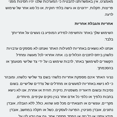
מאמצינו, אין באפשרותנו להבטיח כי המערכות שלנו יהיו חסינות מפני
פריצות, תקלות, יירוטים או גישה בלתי חוקית, או כל סוג אחר של שימוש
לרעה.
אחריות והגבלת אחריות
השימוש שלך באתר והחשיפה למידע המופיע בו נעשים על אחריותך
בלבד.
אנחנו לא נושאים באחריות לפעילות האתר ואנחנו לא מספקים ערבויות
כלשהן ביחס לתכנים הכלולים בו. אתה אחראי לכל מעשה ומחדל
הקשורים לשימושך באתר, לרבות שימוש בו על ידי צד שלישי מטעמך או
בהסכמתך.
נציגי האתר אינם מספקת אחריות כלשהי בשם צד שלישי כלשהו, ומובהר
כי לא נישא באחריות למעשים או מחדלים של צדדים שלישיים. בשום
נסיבות ובשום תיאוריה משפטית, נזיקית, חוזית או אחרת, אנו לא נישא
בחבות כלפיך או כלפי כל אדם אחר בגין נזקים עקיפים, מיוחדים,
מקריים, עונשיים או תוצאתיים מכל סוג שהוא, כולל, ללא הגבלה, אובדן
נתונים, אובדן מוניטין, הפרעה לעסקים, כשל או תקלה במחשב, אובדן
מידע עסקי או כל נזק או הפסד מסחרי אחר, גם אם נודע לנו על