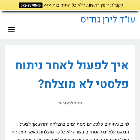
לקבלת ייעוץ ראשוני, ללא כל התחייבות >>>
072-2570545
דילוג
לתוכן
עו"ד לירן גודיס
תפריט
איך לפעול לאחר ניתוח
פלסטי לא מוצלח?
על
סגור לתגובות
איך
לפעול
לרוב, ניתוחים פלסטיים מסתיימים בהצלחה יתרה, אך לצערנו,
לאחר
הם גם עלולים להסתיים בצורה לא כל כך מוצלחת כאשר המנותח
סובל מכאבים, נכות פיזית או תופעות לוואי אשר ילווה אותו עוד