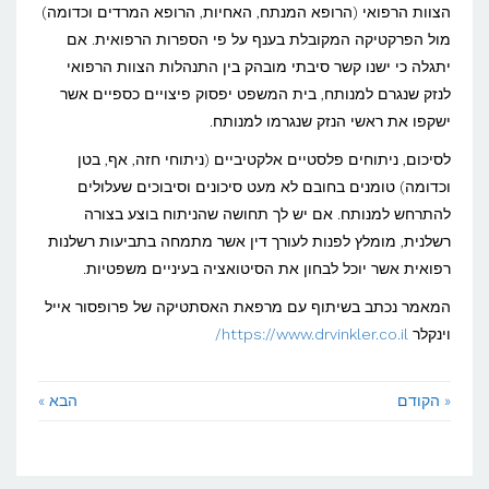
הצוות הרפואי (הרופא המנתח, האחיות, הרופא המרדים וכדומה)
מול הפרקטיקה המקובלת בענף על פי הספרות הרפואית. אם
יתגלה כי ישנו קשר סיבתי מובהק בין התנהלות הצוות הרפואי
לנזק שנגרם למנותח, בית המשפט יפסוק פיצויים כספיים אשר
ישקפו את ראשי הנזק שנגרמו למנותח.
לסיכום, ניתוחים פלסטיים אלקטיביים (ניתוחי חזה, אף, בטן
וכדומה) טומנים בחובם לא מעט סיכונים וסיבוכים שעלולים
להתרחש למנותח. אם יש לך תחושה שהניתוח בוצע בצורה
רשלנית, מומלץ לפנות לעורך דין אשר מתמחה בתביעות רשלנות
רפואית אשר יוכל לבחון את הסיטואציה בעיניים משפטיות.
המאמר נכתב בשיתוף עם מרפאת האסתטיקה של פרופסור אייל
וינקלר
https://www.drvinkler.co.il/
« הקודם
הבא »