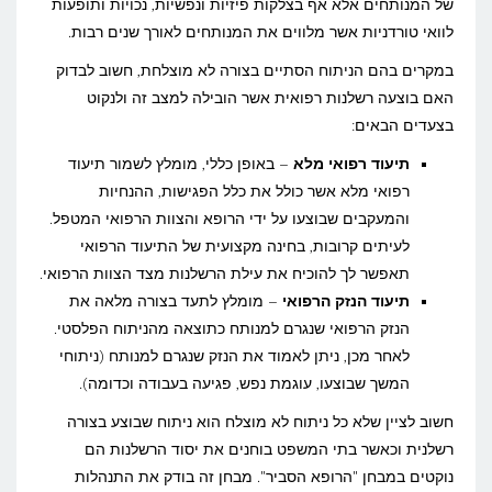
של המנותחים אלא אף בצלקות פיזיות ונפשיות, נכויות ותופעות
לוואי טורדניות אשר מלווים את המנותחים לאורך שנים רבות.
במקרים בהם הניתוח הסתיים בצורה לא מוצלחת, חשוב לבדוק
האם בוצעה רשלנות רפואית אשר הובילה למצב זה ולנקוט
בצעדים הבאים:
תיעוד רפואי מלא
– באופן כללי, מומלץ לשמור תיעוד
רפואי מלא אשר כולל את כלל הפגישות, ההנחיות
והמעקבים שבוצעו על ידי הרופא והצוות הרפואי המטפל.
לעיתים קרובות, בחינה מקצועית של התיעוד הרפואי
תאפשר לך להוכיח את עילת הרשלנות מצד הצוות הרפואי.
תיעוד הנזק הרפואי
– מומלץ לתעד בצורה מלאה את
הנזק הרפואי שנגרם למנותח כתוצאה מהניתוח הפלסטי.
לאחר מכן, ניתן לאמוד את הנזק שנגרם למנותח (ניתוחי
המשך שבוצעו, עוגמת נפש, פגיעה בעבודה וכדומה).
חשוב לציין שלא כל ניתוח לא מוצלח הוא ניתוח שבוצע בצורה
רשלנית וכאשר בתי המשפט בוחנים את יסוד הרשלנות הם
נוקטים במבחן "הרופא הסביר". מבחן זה בודק את התנהלות